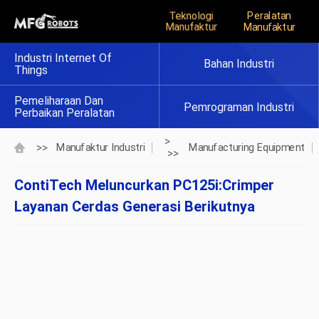
Teknologi
Peralatan
Manufaktur
Manufaktur
Industri Internet Of
Bahan Industri
Things
Pemeliharaan Dan
Pemrograman Industri
Perbaikan Peralatan
>
>>
Manufaktur Industri
Manufacturing Equipment
>>
ContiTech Meluncurkan PC125i:Crimper
Layanan Cerdas Generasi Berikutnya