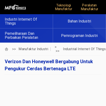
Teknologi
Peralatan
Manufaktur
Manufaktur
Industri Internet Of
Bahan Industri
Things
Pemeliharaan Dan
Pemrograman Industri
Perbaikan Peralatan
>
>>
Manufaktur Industri
Industrial Internet Of Things
>>
Verizon Dan Honeywell Bergabung Untuk
Pengukur Cerdas Bertenaga LTE