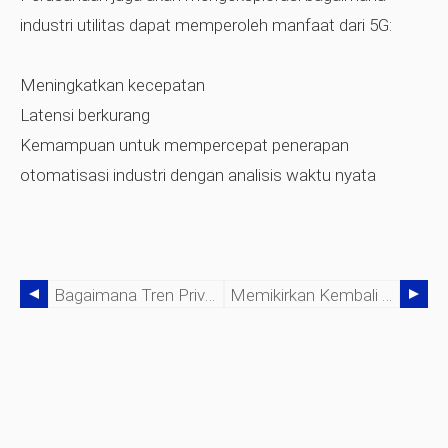
industri utilitas dapat memperoleh manfaat dari 5G:
Meningkatkan kecepatan
Latensi berkurang
Kemampuan untuk mempercepat penerapan
otomatisasi industri dengan analisis waktu nyata
Bagaimana Tren Privasi Akan Membentuk Dekade IoT Berikutnya
Memikirkan Kembali AI:Produsen Menyadari Mereka Belum Siap