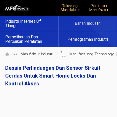
Teknologi
Peralatan
Manufaktur
Manufaktur
Industri Internet Of
Bahan Industri
Things
Pemeliharaan Dan
Pemrograman Industri
Perbaikan Peralatan
>
>>
Manufaktur Industri
Manufacturing Technology
>>
Desain Perlindungan Dan Sensor Sirkuit
Cerdas Untuk Smart Home Locks Dan
Kontrol Akses