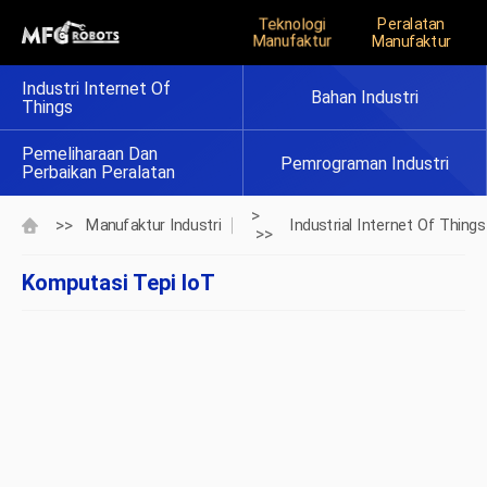
Teknologi
Peralatan
Manufaktur
Manufaktur
Industri Internet Of
Bahan Industri
Things
Pemeliharaan Dan
Pemrograman Industri
Perbaikan Peralatan
>
>>
Manufaktur Industri
Industrial Internet Of Things
>>
Komputasi Tepi IoT