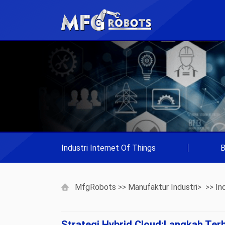
Industri Internet Of Things
|
B
MfgRobots
>>
Manufaktur Industri
> >>
In
Strategi Hybrid Cloud:Langkah Te