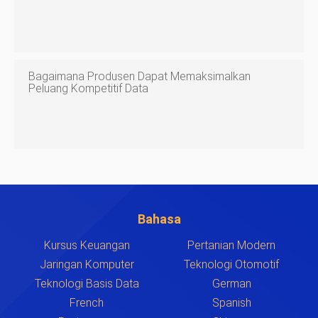
Bagaimana Produsen Dapat Memaksimalkan
Peluang Kompetitif Data
Bahasa
Kursus Keuangan
Pertanian Modern
Jaringan Komputer
Teknologi Otomotif
Teknologi Basis Data
German
French
Spanish