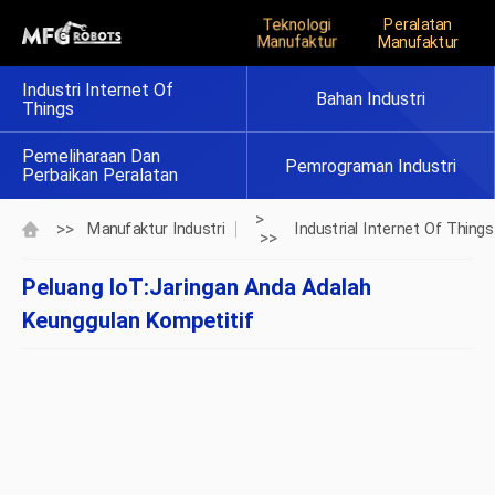
Teknologi
Peralatan
Manufaktur
Manufaktur
Industri Internet Of
Bahan Industri
Things
Pemeliharaan Dan
Pemrograman Industri
Perbaikan Peralatan
>
>>
Manufaktur Industri
Industrial Internet Of Things
>>
Peluang IoT:Jaringan Anda Adalah
Keunggulan Kompetitif