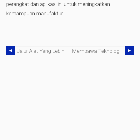
perangkat dan aplikasi ini untuk meningkatkan
kemampuan manufaktur.
Jalur Alat Yang Lebih Menguntungkan
Membawa Teknologi Otomasi Cerdas Ke Pasar Rekayasa Luas