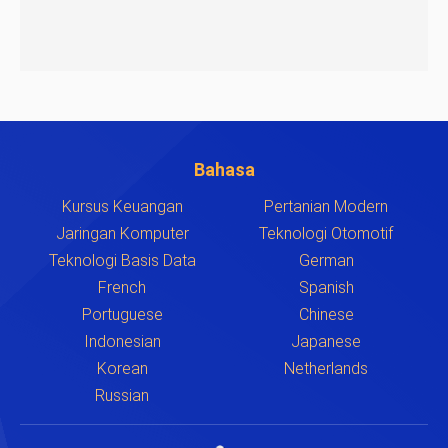
Bahasa
Kursus Keuangan
Pertanian Modern
Jaringan Komputer
Teknologi Otomotif
Teknologi Basis Data
German
French
Spanish
Portuguese
Chinese
Indonesian
Japanese
Korean
Netherlands
Russian