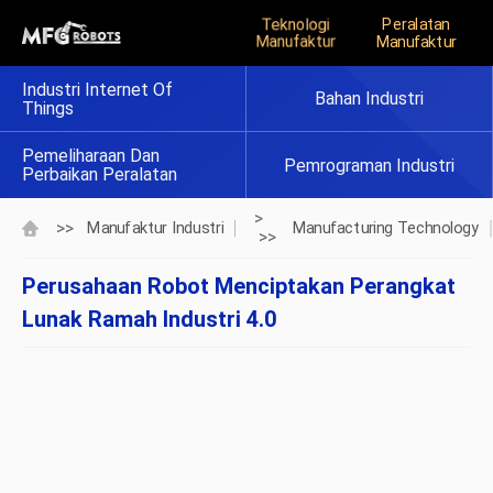
Teknologi
Peralatan
Manufaktur
Manufaktur
Industri Internet Of
Bahan Industri
Things
Pemeliharaan Dan
Pemrograman Industri
Perbaikan Peralatan
>
>>
Manufaktur Industri
Manufacturing Technology
>>
Perusahaan Robot Menciptakan Perangkat
Lunak Ramah Industri 4.0