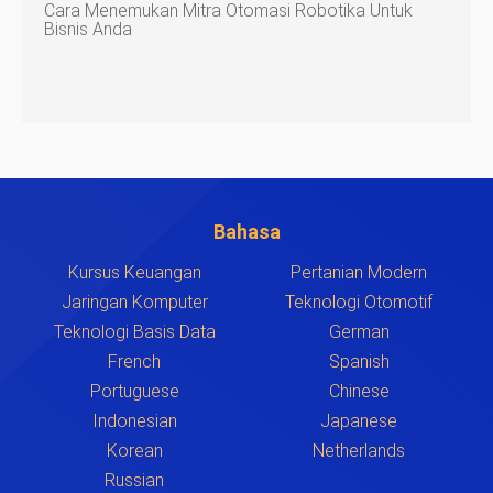
Cara Menemukan Mitra Otomasi Robotika Untuk
Bisnis Anda
Bahasa
Kursus Keuangan
Pertanian Modern
Jaringan Komputer
Teknologi Otomotif
Teknologi Basis Data
German
French
Spanish
Portuguese
Chinese
Indonesian
Japanese
Korean
Netherlands
Russian