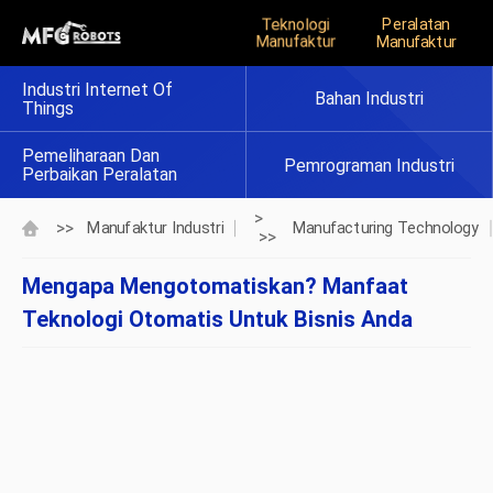
Teknologi
Peralatan
Manufaktur
Manufaktur
Industri Internet Of
Bahan Industri
Things
Pemeliharaan Dan
Pemrograman Industri
Perbaikan Peralatan
>
>>
Manufaktur Industri
Manufacturing Technology
>>
Mengapa Mengotomatiskan? Manfaat
Teknologi Otomatis Untuk Bisnis Anda