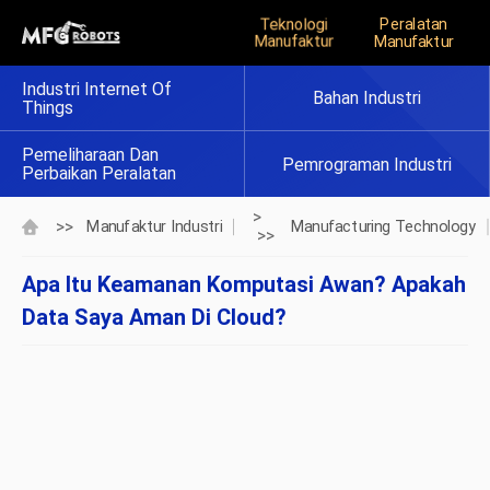
Teknologi
Peralatan
Manufaktur
Manufaktur
Industri Internet Of
Bahan Industri
Things
Pemeliharaan Dan
Pemrograman Industri
Perbaikan Peralatan
>
>>
Manufaktur Industri
Manufacturing Technology
>>
Apa Itu Keamanan Komputasi Awan? Apakah
Data Saya Aman Di Cloud?