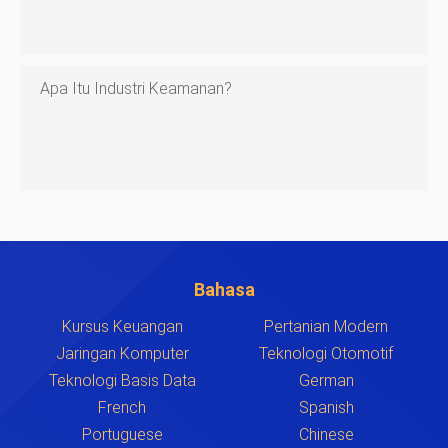
Apa Itu Industri Keamanan?
Bahasa
Kursus Keuangan
Pertanian Modern
Jaringan Komputer
Teknologi Otomotif
Teknologi Basis Data
German
French
Spanish
Portuguese
Chinese