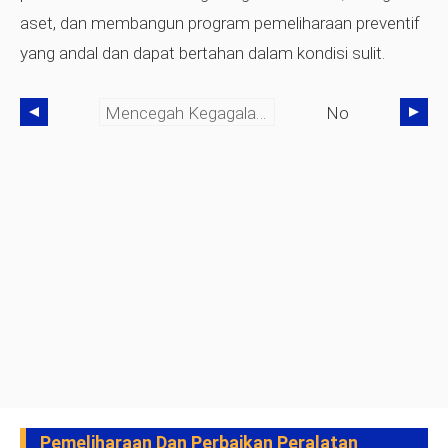
aset, dan membangun program pemeliharaan preventif
yang andal dan dapat bertahan dalam kondisi sulit.
Mencegah Kegagalan Air Limbah Yang Diam-Diam:Bagaimana Perangkat Lunak Manajemen Aset Perusahaan Menghentikan Kekacauan Yang Mahal
No
Pemeliharaan Dan Perbaikan Peralatan