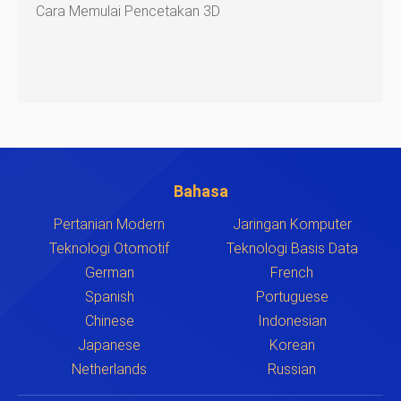
Cara Memulai Pencetakan 3D
Bahasa
Pertanian Modern
Jaringan Komputer
Teknologi Otomotif
Teknologi Basis Data
German
French
Spanish
Portuguese
Chinese
Indonesian
Japanese
Korean
Netherlands
Russian