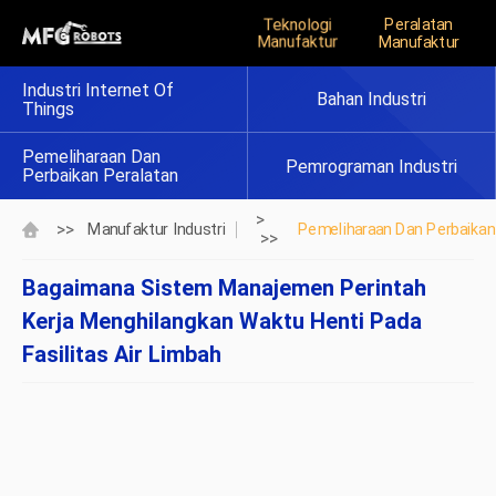
Teknologi
Peralatan
Manufaktur
Manufaktur
Industri Internet Of
Bahan Industri
Things
Pemeliharaan Dan
Pemrograman Industri
Perbaikan Peralatan
>
>>
Manufaktur Industri
Pemeliharaan Dan Perbaikan
>>
Bagaimana Sistem Manajemen Perintah
Kerja Menghilangkan Waktu Henti Pada
Fasilitas Air Limbah