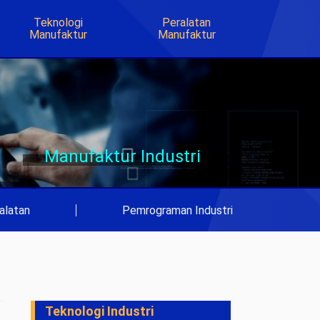
Teknologi
Peralatan
Manufaktur
Manufaktur
Manufaktur Industri
alatan
|
Pemrograman Industri
Teknologi Industri