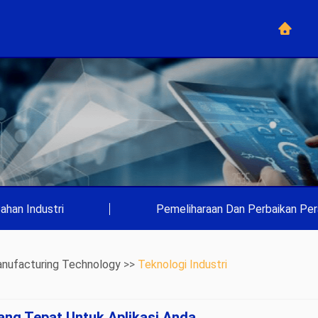
ahan Industri
|
Pemeliharaan Dan Perbaikan Per
nufacturing Technology
>>
Teknologi Industri
ang Tepat Untuk Aplikasi Anda