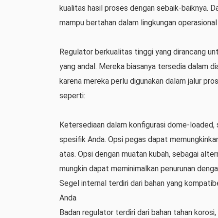
kualitas hasil proses dengan sebaik-baiknya. D
mampu bertahan dalam lingkungan operasional
Regulator berkualitas tinggi yang dirancang 
yang andal. Mereka biasanya tersedia dalam dia
karena mereka perlu digunakan dalam jalur prose
seperti:
Ketersediaan dalam konfigurasi dome-loaded, s
spesifik Anda. Opsi pegas dapat memungkinkan
atas. Opsi dengan muatan kubah, sebagai alterna
mungkin dapat meminimalkan penurunan dengan 
Segel internal terdiri dari bahan yang kompati
Anda
Badan regulator terdiri dari bahan tahan koros