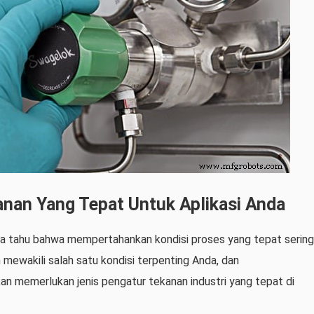
anan Yang Tepat Untuk Aplikasi Anda
nda tahu bahwa mempertahankan kondisi proses yang tepat sering
 mewakili salah satu kondisi terpenting Anda, dan
n memerlukan jenis pengatur tekanan industri yang tepat di