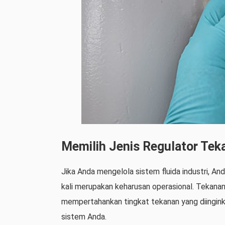
Memilih Jenis Regulator Tek
Jika Anda mengelola sistem fluida industri, A
kali merupakan keharusan operasional. Tekanan
mempertahankan tingkat tekanan yang diinginka
sistem Anda.