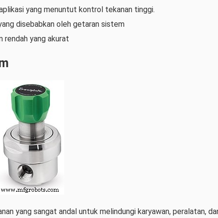
aplikasi yang menuntut kontrol tekanan tinggi.
yang disebabkan oleh getaran sistem
n rendah yang akurat
um
nan yang sangat andal untuk melindungi karyawan, peralatan, da