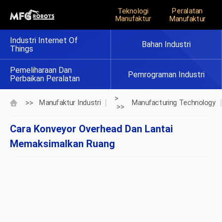
Teknologi
Peralatan
Manufaktur
Manufaktur
Industri Internet Of
Bahan Industri
Things
Pemeliharaan Dan
Pemrograman Industri
Perbaikan Peralatan
>
>>
Manufaktur Industri
Manufacturing Technology
>>
Cara Konveyor Overhead Dan Lantai
Memaksimalkan Ruang