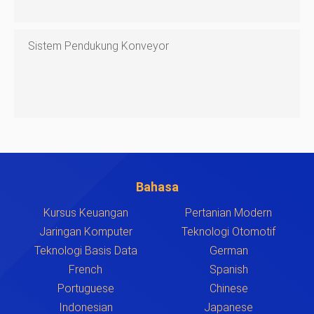
Sistem Pendukung Konveyor
Bahasa
Kursus Keuangan
Pertanian Modern
Jaringan Komputer
Teknologi Otomotif
Teknologi Basis Data
German
French
Spanish
Portuguese
Chinese
Indonesian
Japanese