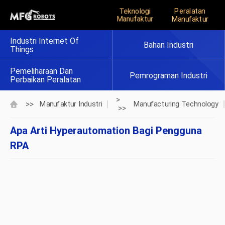
Teknologi
Peralatan
Manufaktur
Manufaktur
Industri Internet Of
Bahan Industri
Things
Pemeliharaan Dan
Pemrograman Industri
Perbaikan Peralatan
>
>>
Manufaktur Industri
Manufacturing Technology
>>
Apa Arti Hyperautomation Bagi Pengguna
RPA