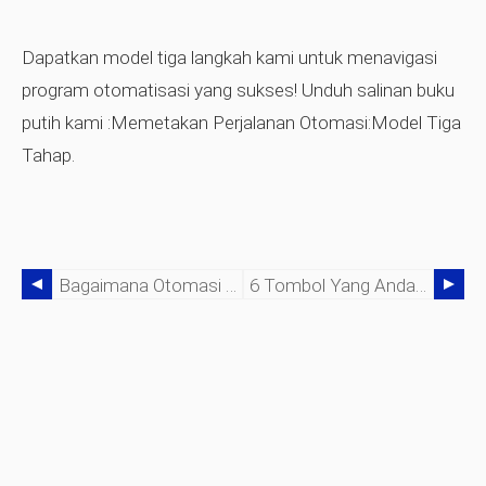
Dapatkan model tiga langkah kami untuk menavigasi
program otomatisasi yang sukses!
Unduh salinan buku
putih kami
:Memetakan Perjalanan Otomasi:Model Tiga
Tahap.
Bagaimana Otomasi 3 S Membantu CIO Mendorong Budaya Inovasi
6 Tombol Yang Anda Perlukan Untuk Membantu Membuka Otomatisasi Cerdas Dalam Skala Besar