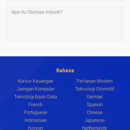
Apa Itu Otomasi Industri?
Bahasa
Kursus Keuangan
Pertanian Modern
Jaringan Komputer
Teknologi Otomotif
Teknologi Basis Data
German
French
Spanish
Portuguese
Chinese
Indonesian
Japanese
Korean
Netherlands