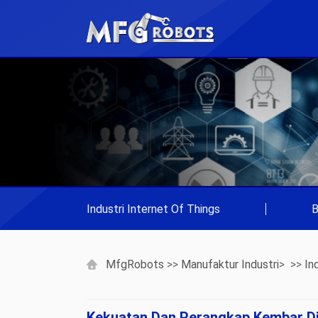
Industri Internet Of Things
|
B
MfgRobots
>>
Manufaktur Industri
> >>
In
Kekuatan Dan Perangkap Kembar Di