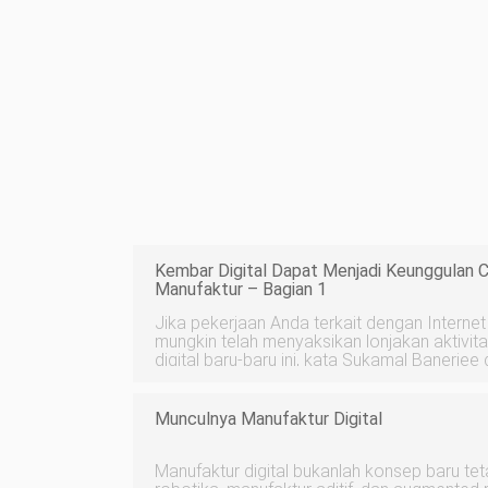
Kembar Digital Dapat Menjadi Keunggulan C
Manufaktur – Bagian 1
Jika pekerjaan Anda terkait dengan Internet
mungkin telah menyaksikan lonjakan aktivi
digital baru-baru ini, kata Sukamal Banerjee
Konsep kembar digital bukanlah hal baru – is
tahun 2003 dan bahkan tela
Munculnya Manufaktur Digital
Manufaktur digital bukanlah konsep baru tet