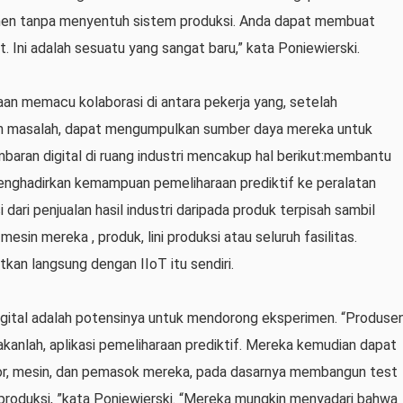
imen tanpa menyentuh sistem produksi. Anda dapat membuat
 Ini adalah sesuatu yang sangat baru,” kata Poniewierski.
aan memacu kolaborasi di antara pekerja yang, setelah
n masalah, dapat mengumpulkan sumber daya mereka untuk
baran digital di ruang industri mencakup hal berikut:membantu
menghadirkan kemampuan pemeliharaan prediktif ke peralatan
ari penjualan hasil industri daripada produk terpisah sambil
sin mereka , produk, lini produksi atau seluruh fasilitas.
kan langsung dengan IIoT itu sendiri.
gital adalah potensinya untuk mendorong eksperimen. “Produse
anlah, aplikasi pemeliharaan prediktif. Mereka kemudian dapat
ator, mesin, dan pemasok mereka, pada dasarnya membangun test
produksi, ”kata Poniewierski. “Mereka mungkin menyadari bahwa