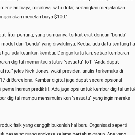
menelan biaya, misalnya, satu dolar, sedangkan menjalankan
ngan akan menelan biaya $100.”
pat fitur penting, yang semuanya terkait erat dengan "benda"
model dari "benda" yang diwakilinya. Kedua, ada data tentang ha
Ketiga, ada keunikan kembar. Dengan kata lain, setiap kembaran
mbaran digital memantau status "sesuatu" IoT. “Anda dapat
itu,” jelas Nick Jones, wakil presiden, analis terkemuka di
 di Barcelona. Kembar digital juga dapat secara opsional
ti pemeliharaan prediktif. Ada juga opsi untuk kembar digital untu
mbar digital mampu mensimulasikan "sesuatu" yang ingin mereka
oduk fisik yang canggih bukanlah hal baru. Organisasi seperti
uk pesawat ruang angkasa selama bertahun-tahun. Apa yang