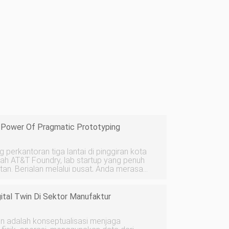
Power Of Pragmatic Prototyping
perkantoran tiga lantai di pinggiran kota
lah AT&T Foundry, lab startup yang penuh
da merasa
salah satu dari segalanya. Di lantai
n
gital Twin Di Sektor Manufaktur
lain adalah konseptualisasi menjaga