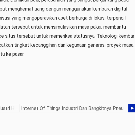
apat menghemat uang dengan menggunakan kembaran digital
isasi yang mengoperasikan aset berharga di lokasi terpencil
alatan tersebut untuk mensimulasikan masa pakai, membantu
ke situs tersebut untuk memeriksa statusnya. Teknologi kembar
katkan tingkat kecanggihan dan kegunaan generasi proyek masa
u ke pasar.
Microsoft Dan PTC Menyoroti Proyek Industri HoloLens 2 AR
Internet Of Things Industri Dan Bangkitnya Pneumatik Cerdas