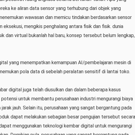
eka ke aliran data sensor yang terhubung dari objek yang
menemukan wawasan dan memicu tindakan berdasarkan sensor
 eksekusi, mengikis penghalang antara fisik dan fisik. dunia
ik dan virtual bukanlah hal baru, konsep tersebut belum lengkap,
gital yang menempatkan kemampuan AI/pembelajaran mesin di
emukan pola data di sebelah peralatan sensitif di lantai toko.
ar digital juga telah diusulkan dan dalam beberapa kasus
iki potensi untuk membantu perusahaan industri mengurangi biaya
arak jauh. Selain itu, perusahaan yang sangat bergantung pada
oduk dapat melakukan sebagian besar pengujian tersebut secar
f dapat menggunakan teknologi kembar digital untuk mengurangi
akan. Demikian pula, perusahaan yang sangat bergantung pada