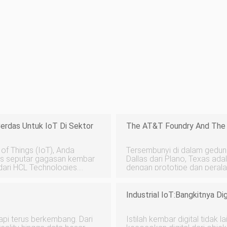
erdas Untuk IoT Di Sektor
The AT&T Foundry And The 
 of Things (IoT), Anda
Tersembunyi di dalam gedung 
tas seputar gagasan kembar
Dallas dari Plano, Texas ada
 dari HCL Technologies.
dengan prototipe dan peralatan. Berjalan melalui pusat, An
tilah ini sudah ada sejak
bahwa AT&T Foundry memiliki 
pertama gedung adalah rua
Industrial IoT:Bangkitnya Di
api terus berkembang. Dari
Istilah kembar digital tidak 