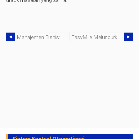
untuk masalah yang sama.
Manajemen Bisnis:Menggunakan Teknologi Saat Ini Untuk Keuntungan Anda
EasyMile Meluncurkan Traktor Derek Otonom
Sistem Kontrol Otomatisasi