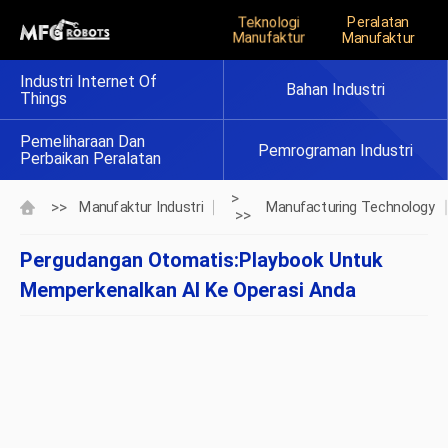
Teknologi
Peralatan
Manufaktur
Manufaktur
Industri Internet Of
Bahan Industri
Things
Pemeliharaan Dan
Pemrograman Industri
Perbaikan Peralatan
>
>>
Manufaktur Industri
Manufacturing Technology
>>
Pergudangan Otomatis:Playbook Untuk
Memperkenalkan AI Ke Operasi Anda