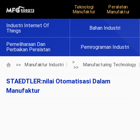
Teknologi
Peralatan
Manufaktur
Manufaktur
Industri Internet Of
Bahan Industri
Things
Pemeliharaan Dan
Pemrograman Industri
Perbaikan Peralatan
>
>>
Manufaktur Industri
Manufacturing Technology
>>
STAEDTLER:nilai Otomatisasi Dalam
Manufaktur