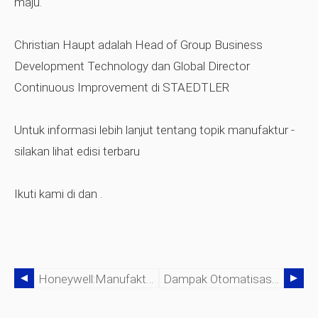
maju.
Christian Haupt adalah Head of Group Business
Development Technology dan Global Director
Continuous Improvement di STAEDTLER
Untuk informasi lebih lanjut tentang topik manufaktur -
silakan lihat edisi terbaru
Ikuti kami di
dan
.
Honeywell:Manufaktur &otomatisasi Gudang Logistik
Dampak Otomatisasi Pada Keandalan Peralatan