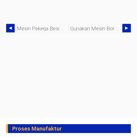
Mesin Pekerja Besi Hidrolik:Pembangkit Tenaga Baja
Gunakan Mesin Bor Benchtop
Proses Manufaktur