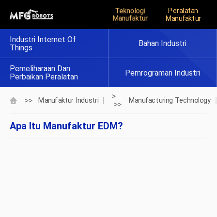
Teknologi
Peralatan
Manufaktur
Manufaktur
Industri Internet Of
Bahan Industri
Things
Pemeliharaan Dan
Pemrograman Industri
Perbaikan Peralatan
>
>>
Manufaktur Industri
Manufacturing Technology
>>
Apa Itu Manufaktur EDM?